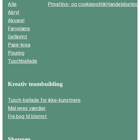
Alle
Privatlivs- og cookiepolitik
Handelsbetinge
Akryl
Akvarel
Farvelære
Gelliprint
Papir-krea
Pouring
Tuschballade
Kreativ teambuilding
Tusch-ballade for ikke-kunstnere
Mal jeres værdier
Fra bog til blomst
Shoppen