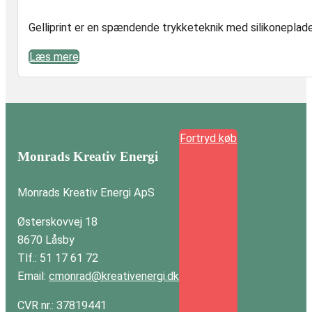
Gelliprint er en spændende trykketeknik med silikoneplader 
Læs mere
Fortryd køb
Monrads Kreativ Energi
Monrads Kreativ Energi ApS
Østerskovvej 18
8670 Låsby
Tlf.: 51 17 61 72
Email:
cmonrad@kreativenergi.dk
CVR nr.: 37819441