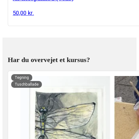
50,00
kr.
Har du overvejet et kursus?
uer
Tegning
Tuschballade