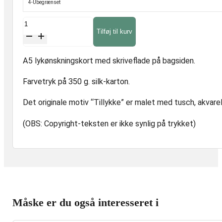
4-Ubegrænset
A5
Tilføj til kurv
lykønskningskort
5
A5 lykønskningskort med skriveflade på bagsiden.
antal
Farvetryk på 350 g. silk-karton.
Det originale motiv “Tillykke” er malet med tusch, akvare
(OBS: Copyright-teksten er ikke synlig på trykket)
Måske er du også interesseret i