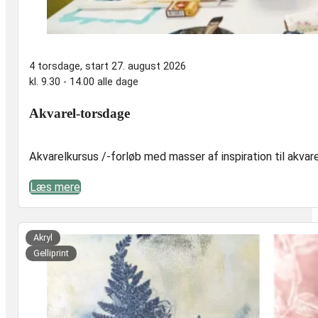
4 torsdage, start 27. august 2026
kl. 9.30 - 14.00 alle dage
Akvarel-torsdage
Akvarelkursus /-forløb med masser af inspiration til akvare
Læs mere
er,
t
Akryl
Gelliprint