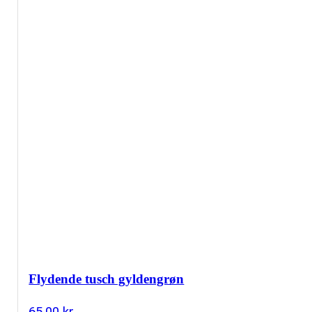
Flydende tusch gyldengrøn
65,00
kr.