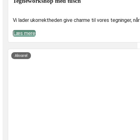
Tegneworkshop med tusch
Vi lader ukorrektheden give charme til vores tegninger, nå
Læs mere
vet
Akvarel