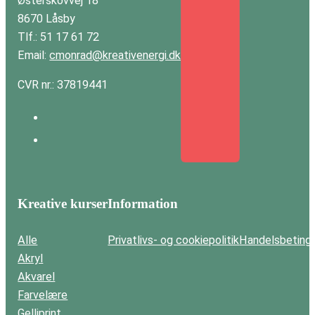
Østerskovvej 18
8670 Låsby
Tlf.: 51 17 61 72
Email:
cmonrad@kreativenergi.dk
CVR nr.: 37819441
Kreative kurser
Information
Alle
Privatlivs- og cookiepolitik
Handelsbetinge
Akryl
Akvarel
Farvelære
Gelliprint