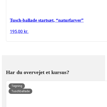
Tusch-ballade startsæt, “naturfarver”
195,00
kr.
Har du overvejet et kursus?
uer
Tegning
Tuschballade