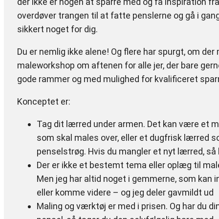
der ikke er nogen at sparre med og få inspiration fr
overdøver trangen til at fatte penslerne og gå i g
sikkert noget for dig.
Du er nemlig ikke alene! Og flere har spurgt, om d
maleworkshop om aftenen for alle jer, der bare ger
gode rammer og med mulighed for kvalificeret sparr
Konceptet er:
Tag dit lærred under armen. Det kan være et mal
som skal males over, eller et dugfrisk lærred s
penselstrøg. Hvis du mangler et nyt lærred, så
Der er ikke et bestemt tema eller oplæg til male-
Men jeg har altid noget i gemmerne, som kan in
eller komme videre – og jeg deler gavmildt ud
Maling og værktøj er med i prisen. Og har du din