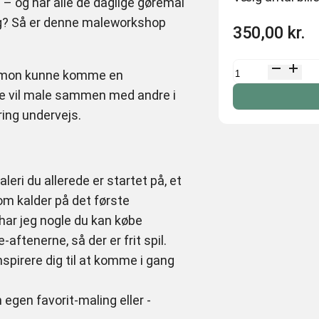
a – og når alle de daglige gøremål
ang? Så er denne maleworkshop
350,00
kr.
Mal
er mon kunne komme en
løs
ne vil male sammen med andre i
aften
ing undervejs.
antal
eri du allerede er startet på, et
om kalder på det første
 har jeg nogle du kan købe
aftenerne, så der er frit spil.
spirere dig til at komme i gang
 egen favorit-maling eller -