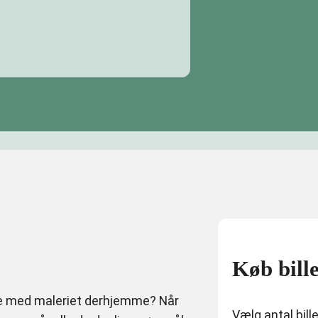
Køb bille
e med maleriet derhjemme? Når
Vælg antal bill