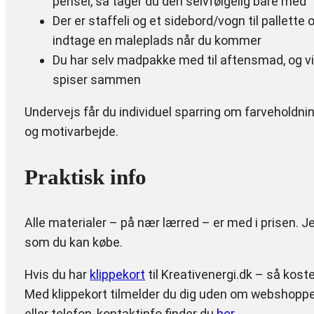
pensel, så tager du den selvfølgelig bare med
Der er staffeli og et sidebord/vogn til pallette
indtage en maleplads når du kommer
Du har selv madpakke med til aftensmad, og vi 
spiser sammen
Undervejs får du individuel sparring om farveholdni
og motivarbejde.
Praktisk info
Alle materialer – på nær lærred – er med i prisen. J
som du kan købe.
Hvis du har
klippekort
til Kreativenergi.dk – så koste
Med klippekort tilmelder du dig uden om webshoppe
eller telefon, kontaktinfo finder du
her
.