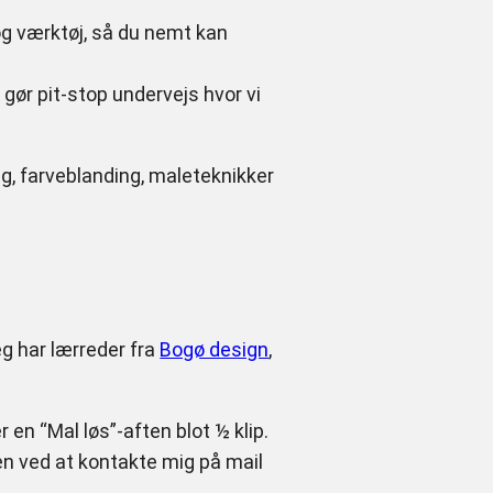
 og værktøj, så du nemt kan
gør pit-stop undervejs hvor vi
ng, farveblanding, maleteknikker
eg har lærreder fra
Bogø design
,
r en “Mal løs”-aften blot ½ klip.
n ved at kontakte mig på mail