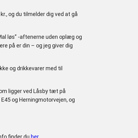
kr., og du tilmelder dig ved at gå
“Mal løs” -aftenerne uden oplæg og
re på er din – og jeg giver dig
kke og drikkevarer med til
som ligger ved Låsby tæt på
j E45 og Herningmotorvejen, og
nfo finder du
her
.