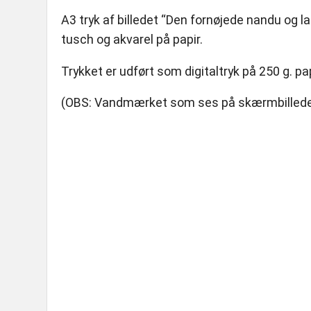
fornøjede
A3 tryk af billedet “Den fornøjede nandu og 
nandu
tusch og akvarel på papir.
og
lamaen"
Trykket er udført som digitaltryk på 250 g. pap
antal
(OBS: Vandmærket som ses på skærmbilledet e