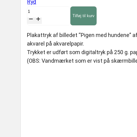
Ryd
650,
Plakat,
Tilføj til kurv
"Pigen
med
Plakattryk af billedet “Pigen med hundene” a
hundene"
akvarel på akvarelpapir.
antal
Trykket er udført som digitaltryk på 250 g. pap
(OBS: Vandmærket som er vist på skærmbillede