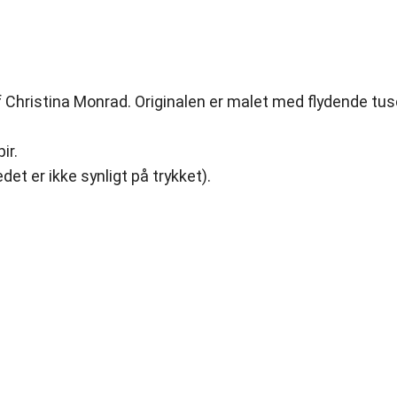
00 kr.
f Christina Monrad. Originalen er malet med flydende tu
ir.
t er ikke synligt på trykket).