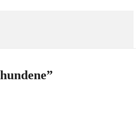
 hundene”
interval:
00 kr.