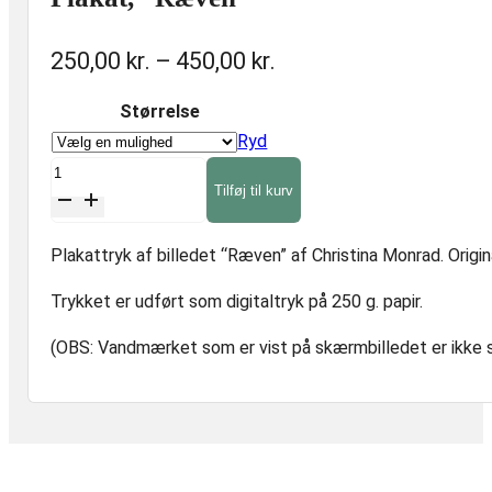
Prisinterval:
250,00
kr.
–
450,00
kr.
250,00 kr.
Størrelse
til
Ryd
450,00 kr.
Plakat,
Tilføj til kurv
"Ræven"
antal
Plakattryk af billedet “Ræven” af Christina Monrad. Origi
Trykket er udført som digitaltryk på 250 g. papir.
(OBS: Vandmærket som er vist på skærmbilledet er ikke sy