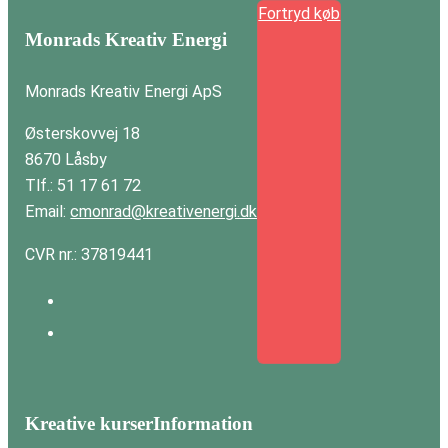
Fortryd køb
Monrads Kreativ Energi
Monrads Kreativ Energi ApS
Østerskovvej 18
8670 Låsby
Tlf.: 51 17 61 72
Email:
cmonrad@kreativenergi.dk
CVR nr.: 37819441
Kreative kurser
Information