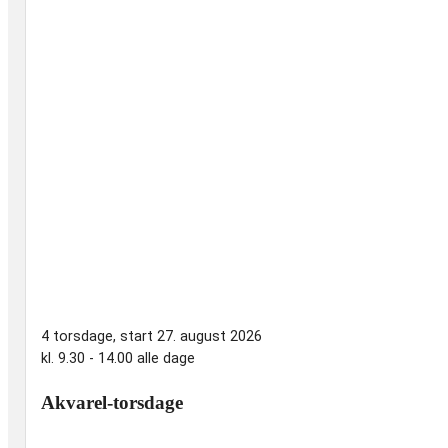
19. august 2026
kl. 17.00 - 20.30
4 torsdage, start 27. august 2026
kl. 9.30 - 14.00 alle dage
Tegneworkshop med tusch
Akvarel-torsdage
Vi lader ukorrektheden give charme til vores tegninger, nå