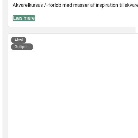
Akvarelkursus /-forløb med masser af inspiration til akvare
Læs mere
Læs mere
er,
t
Akryl
Gelliprint