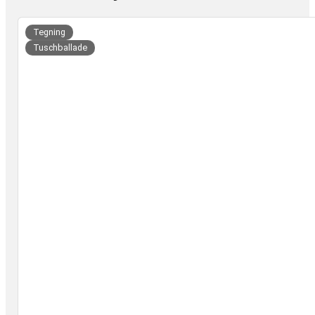
uer
Tegning
Tuschballade