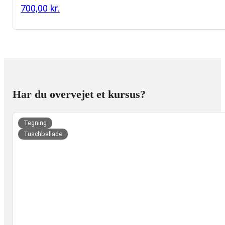
700,00
kr.
Har du overvejet et kursus?
uer
Tegning
Tuschballade