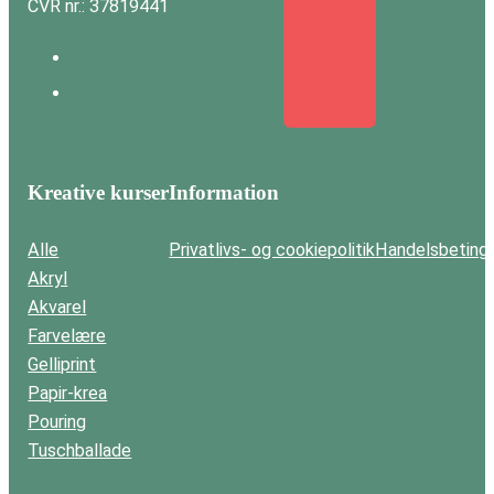
CVR nr.: 37819441
Kreative kurser
Information
Alle
Privatlivs- og cookiepolitik
Handelsbetinge
Akryl
Akvarel
Farvelære
Gelliprint
Papir-krea
Pouring
Tuschballade