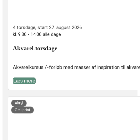
4 torsdage, start 27. august 2026
kl. 9.30 - 14.00 alle dage
Akvarel-torsdage
Akvarelkursus /-forløb med masser af inspiration til akvare
Læs mere
er,
t
Akryl
Gelliprint