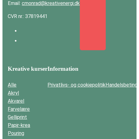
Email:
cmonrad@kreativenergi.dk
CVR nr.: 37819441
Kreative kurser
Information
Alle
Privatlivs- og cookiepolitik
Handelsbetinge
Akryl
Akvarel
Farvelære
Gelliprint
Papir-krea
Pouring