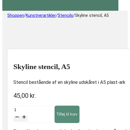
Shoppen
/
Kunstnerartikler
/
Stencils
/
Skyline stencil, A5
Skyline stencil, A5
Stencil bestående af en skyline udskåret i A5 plast-ark
45,00
kr.
Skyline
Tilføj til kurv
stencil,
A5