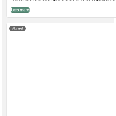
Læs mere
vet
Akvarel