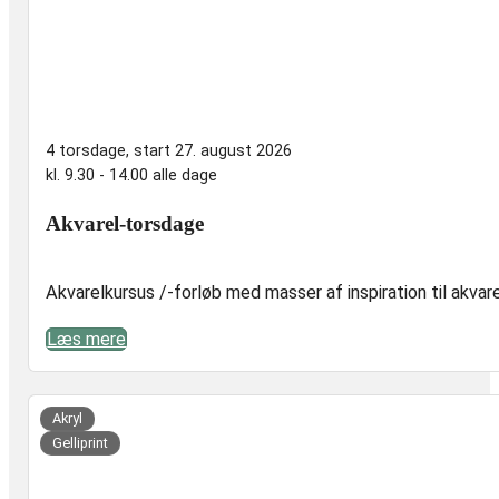
4 torsdage, start 27. august 2026
kl. 9.30 - 14.00 alle dage
Akvarel-torsdage
Akvarelkursus /-forløb med masser af inspiration til akvare
Læs mere
er,
t
Akryl
Gelliprint