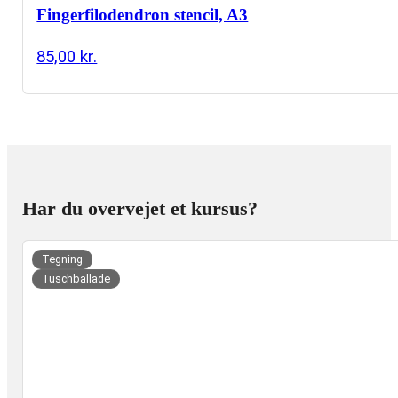
Fingerfilodendron stencil, A3
85,00
kr.
Har du overvejet et kursus?
uer
Tegning
Tuschballade